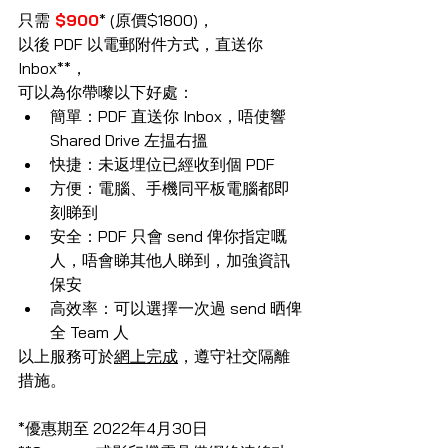
只需
 $900
* (原價$1800)，
以後 PDF 以電郵附件方式，直送你 
Inbox**，
可以為你帶嚟以下好處：
簡單：PDF 直送你 Inbox，唔使響 
Shared Drive 左揾右搵
快捷：未返埋位已經收到個 PDF
方便：電腦、手機同平板電腦都即
刻睇到
安全：PDF 只會 send 俾你指定嘅
人，唔會睇其他人睇到，加強資訊
保安
高效率：可以選擇一次過 send 晒俾
全 Team 人
以上服務可於
網上完成
，遵守社交隔離
措施。
*優惠期至 2022年4月30日