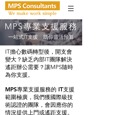
We make work simple
MPS專業​支援服務
一站式IT支援 助你靈活預算
IT擔心數碼轉型後，開支會
變大？缺乏內部IT團隊解決
遙距辦公需要？讓MPS隨時
為你支援。
MPS專業​支援服務的 IT支援
範圍極廣，我們獲國際級技
術認證的團隊，會因應你的
情況提供上門或遙距支援。