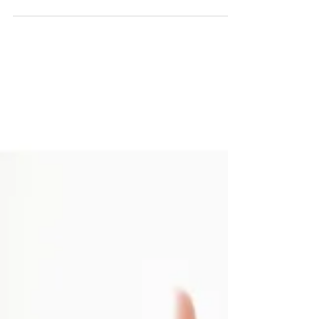
Scan完文件， 仲要跑返埋位， 去 Shared
Drive 搵返自己個 PDF? 個 PDF 暫放 Shared
Drive 有乜唔好處? 要花時間先搵得返自己個
PDF 機密文件、個人私隱資料都俾同事睇到
晒 個 PDF 俾人抄走，會造成資料外洩 個 PDF
俾同事錯手...