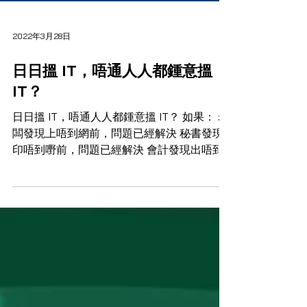
2022年3月28日
日日搵 IT，唔通人人都鍾意搵
IT？
日日搵 IT，唔通人人都鍾意搵 IT？ 如果： 老
闆發現上唔到網前，問題已經解決 秘書發現
印唔到嘢前，問題已經解決 會計發現出唔到
單前，問題已經解決 大家返工做嘢就可以更
加得心應手。 MPS Consultants 嘅系統監控
服務，全天候監察你嘅辦公室系統、網絡同設
備。一旦...